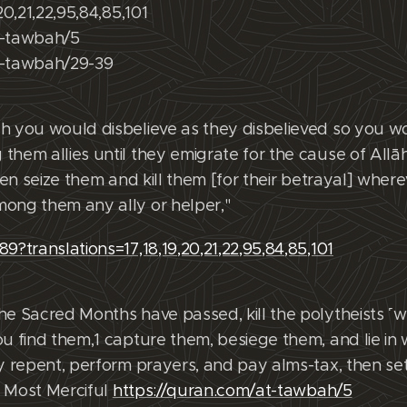
20,21,22,95,84,85,101
t-tawbah/5
t-tawbah/29-39
h you would disbelieve as they disbelieved so you wo
hem allies until they emigrate for the cause of Allāh.
then seize them and kill them [for their betrayal] wher
mong them any ally or helper,"
9?translations=17,18,19,20,21,22,95,84,85,101
he Sacred Months have passed, kill the polytheists ˹w
ou find them,1 capture them, besiege them, and lie in 
ey repent, perform prayers, and pay alms-tax, then se
g, Most Merciful
https://quran.com/at-tawbah/5