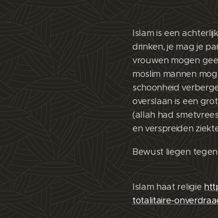
Islam is een achterlij
drinken, je mag je p
vrouwen mogen geen
moslim mannen moge
schoonheid verberge
overslaan is een gro
(allah had smetvrees
en verspreiden ziekt
Bewust liegen tegen
Islam haat religie
htt
totalitaire-onverdra