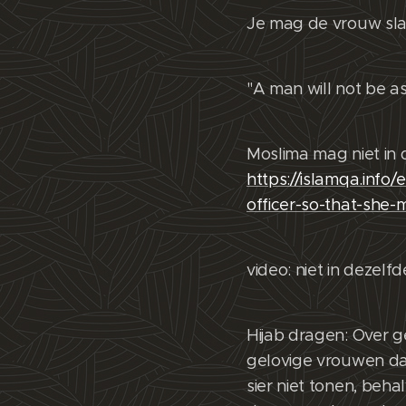
Je mag de vrouw sla
"A man will not be a
Moslima mag niet in 
https://islamqa.inf
officer-so-that-she-
video: niet in dezel
Hijab dragen: Over g
gelovige vrouwen da
sier niet tonen, beh