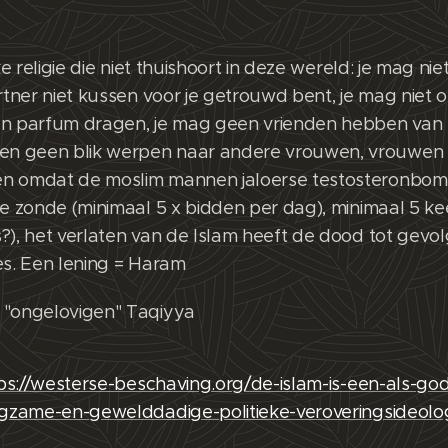
ke religie die niet thuishoort in deze wereld: je mag nie
artner niet kussen voor je getrouwd bent, je mag niet 
 parfum dragen, je mag geen vrienden hebben van h
n geen blik werpen naar andere vrouwen, vrouwen
n omdat de moslim mannen jaloerse testosteronbom
te zonde (minimaal 5 x bidden per dag), minimaal 5 k
?), het verlaten van de Islam heeft de dood tot gevolg
es. Een lening = Haram
 "ongelovigen" Taqiyya
ps://westerse-beschaving.org/de-islam-is-een-als-g
agzame-en-gewelddadige-politieke-veroveringsideolo