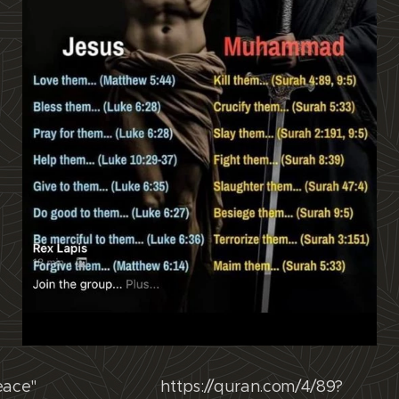
f peace" 🤡🤡😂🤣😂😂 https://quran.com/4/89?