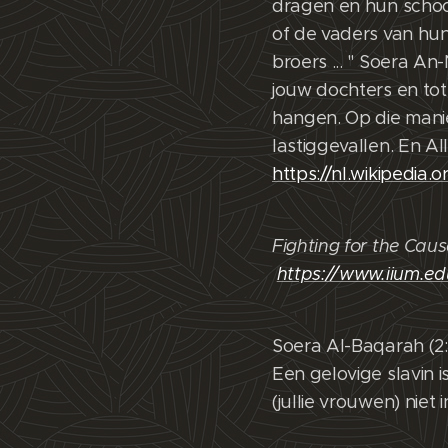
dragen en hun schoon
of de vaders van hu
broers ... " Soera An
jouw dochters en tot
hangen. Op die manie
lastiggevallen. En A
https://nl.wikipedia
Fighting for the Caus
https://www.iium.e
Soera Al-Baqarah (2:
Een gelovige slavin i
(jullie vrouwen) niet