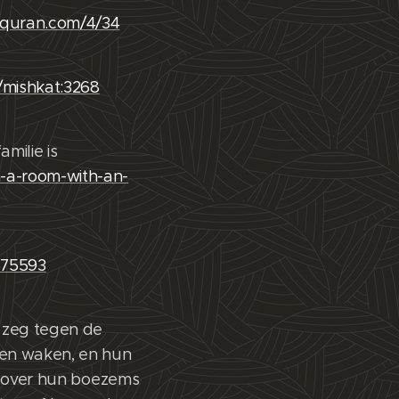
y.quran.com/4/34
/mishkat:3268
milie is
n-a-room-with-an-
675593
n zeg tegen de
nen waken, en hun
rs over hun boezems