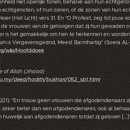
heid niet openlijk tonen, behalve aan hun echtgenot
n echtgenoten, of hun zonen, of de zonen van hun ec
-Noer (Het Licht) vers 31. En "O Profeet, zeg tot jouw 
 de vrouwen van de gelovigen dat zij hun gewaden ov
r is het gemakkelijk om hen te herkennen en worden z
llah is Vergevensgezind, Meest Barmhartig" (Soera A
.org/wiki/Hoofddoek
e of Allah (Jihaad)
du.my/deed/hadith/bukhari/052_sbt.html
221): "En trouw geen vrouwen die afgodendienaars zijn
s zeker beter dan een afgodendienares, ook al behaagt 
 in huwelijk aan afgodendienaren totdat zij geloven […]