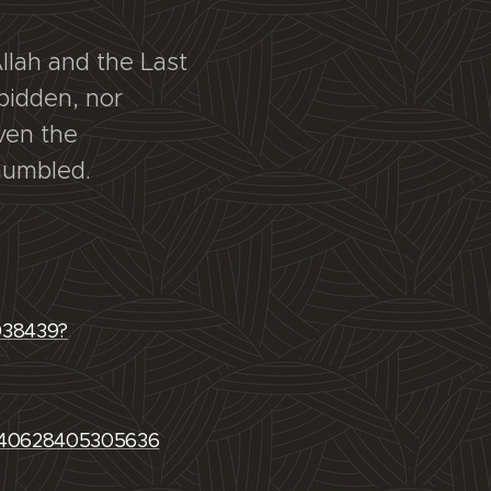
llah and the Last
bidden, nor
ven the
y humbled.
038439?
/540628405305636