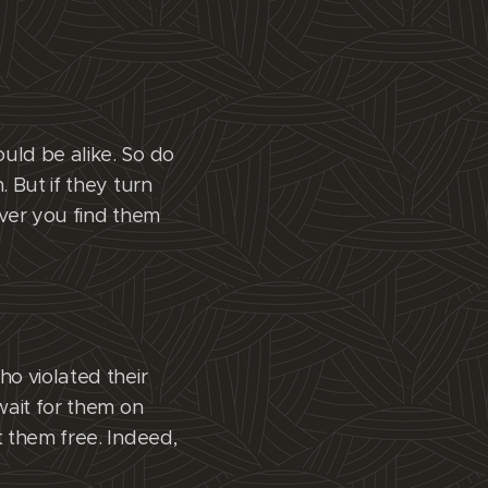
uld be alike. So do
 But if they turn
ever you find them
ho violated their
wait for them on
t them free. Indeed,