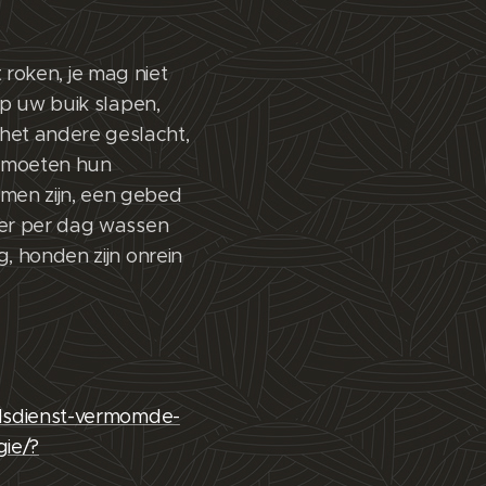
t roken, je mag niet
op uw buik slapen,
et andere geslacht,
 moeten hun
men zijn, een gebed
eer per dag wassen
, honden zijn onrein
odsdienst-vermomde-
gie/?