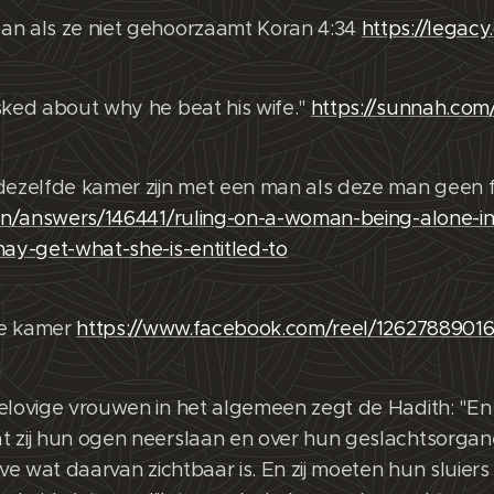
an als ze niet gehoorzaamt Koran 4:34
https://legac
sked about why he beat his wife."
https://sunnah.com
dezelfde kamer zijn met een man als deze man geen fa
o/en/answers/146441/ruling-on-a-woman-being-alone-i
may-get-what-she-is-entitled-to
fde kamer
https://www.facebook.com/reel/1262788901
elovige vrouwen in het algemeen zegt de Hadith: "E
t zij hun ogen neerslaan en over hun geslachtsorga
alve wat daarvan zichtbaar is. En zij moeten hun sluie