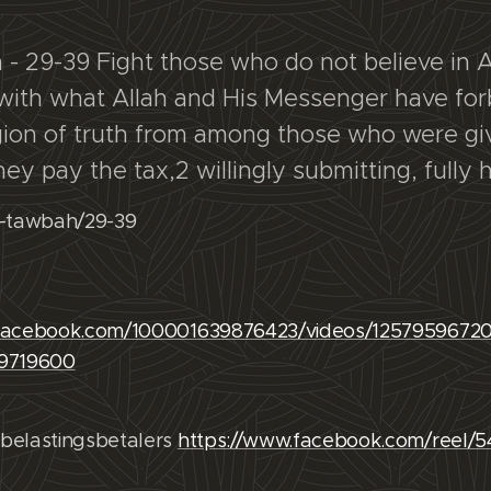
- 29-39 Fight those who do not believe in A
with what Allah and His Messenger have for
gion of truth from among those who were gi
they pay the tax,2 willingly submitting, full
t-tawbah/29-39
.facebook.com/100001639876423/videos/1257959672
59719600
belastingsbetalers
https://www.facebook.com/reel