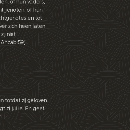
en, of hun vaders,
htgenoten, of hun
echtgenotes en tot
er zich heen laten
ij niet
L-Ahzab:59)
 totdat zij geloven.
zij jullie. En geef
"