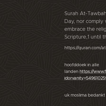
Surah At-Tawbah 
Day, nor comply 
embrace the reli
Scripture,1 until 
https://quran.com/a
hoofddoek in alle
landen
https://www
idorvanity=5496102
uk moslima bedankt 