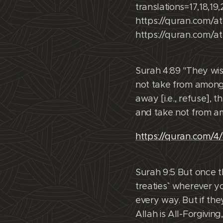
translations=17,18,19,
https://quran.com/a
https://quran.com/a
Surah 4:89 "They wis
not take from among t
away [i.e., refuse], 
and take not from a
https://quran.com/4/8
Surah 9:5 But once t
treaties˺ wherever y
every way. But if th
Allah is All-Forgivin