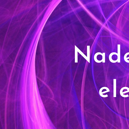
Nad
el