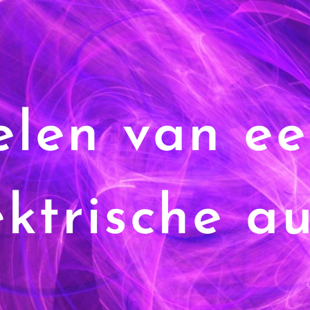
elen van
ektrische au