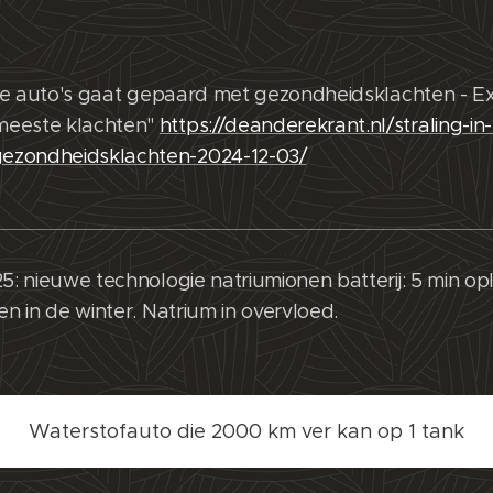
sche auto's gaat gepaard met gezondheidsklachten - 
meeste klachten"
https://deanderekrant.nl/straling-in
ezondheidsklachten-2024-12-03/
25: nieuwe technologie natriumionen batterij: 5 min 
en in de winter. Natrium in overvloed.
Waterstofauto die 2000 km ver kan op 1 tank