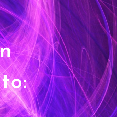
 een
to: