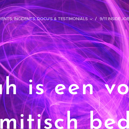
ENTS, INCIDENTS, DOCU'S & TESTIMONIALS
9/11 INSIDE JO
ah is een v
amitisch be