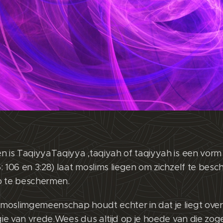
n is TaqiyyaTaqiyya ,taqiyah of taqiyyah is een vorm 
: 106 en 3:28) laat moslims liegen om zichzelf te bes
 te beschermen.
oslimgemeenschap houdt echter in dat je liegt over 
igie van vrede.Wees dus altijd op je hoede van die zog