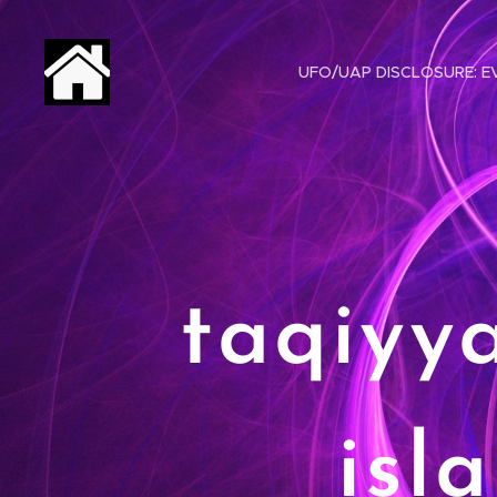
UFO/UAP DISCLOSURE: EV
taqiyy
isl