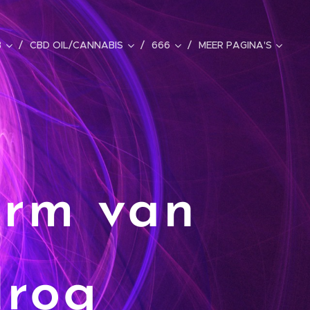
B
CBD OIL/CANNABIS
666
MEER PAGINA'S
orm van
drog