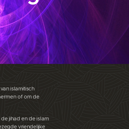
van islamitisch
chermen of om de
de jihad en de islam
ezegde vriendelijke