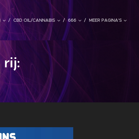
B
CBD OIL/CANNABIS
666
MEER PAGINA'S
ij: