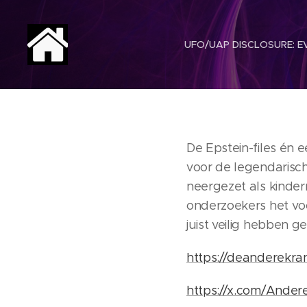
UFO/UAP DISCLOSURE: EV
De Epstein-files én
voor de legendarisch
neergezet als kinde
onderzoekers het vo
juist veilig hebben g
https://deanderekran
https://x.com/Ande