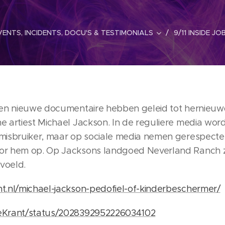
ENTS, INCIDENTS, DOCU'S & TESTIMONIALS
9/11 INSIDE JO
 een nieuwe documentaire hebben geleid tot hernieuw
e artiest Michael Jackson. In de reguliere media wor
rmisbruiker, maar op sociale media nemen gerespecte
or hem op. Op Jacksons landgoed Neverland Ranch z
evoeld.
t.nl/michael-jackson-pedofiel-of-kinderbeschermer/
reKrant/status/2028392952226034102