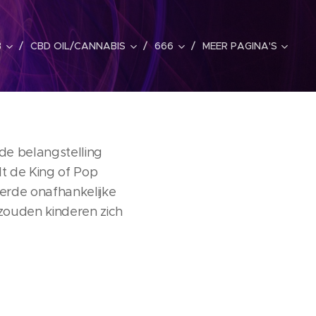
B
CBD OIL/CANNABIS
666
MEER PAGINA'S
de belangstelling
dt de King of Pop
erde onafhankelijke
ouden kinderen zich