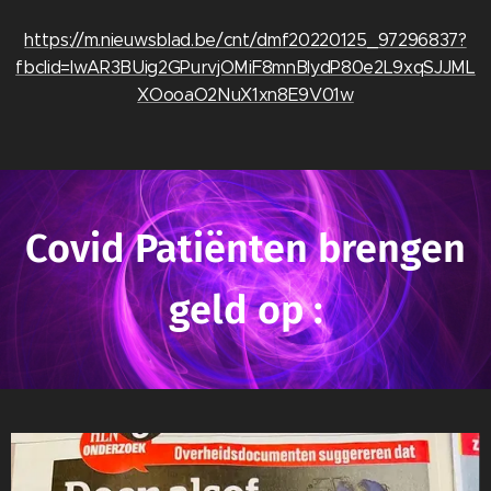
https://m.nieuwsblad.be/cnt/dmf20220125_97296837?
fbclid=IwAR3BUig2GPurvjOMiF8mnBIydP80e2L9xqSJJML
XOooaO2NuX1xn8E9V01w
Covid Patiënten brengen
geld op :