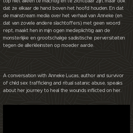
top niet alleen té machtig en té zichtbaar zijn, maar ook
dat ze elkaar de hand boven het hoofd houden. En dat
de mainstream media over het verhaal van Anneke (en
dat van zovele andere slachtoffers) met geen woord
rept, maakt hen in mijn ogen medeplichtig aan de
monsterlijke en grootschalige sadistische perversiteiten
tegen de allerkleinsten op moeder aarde.
A conversation with Anneke Lucas, author and survivor
of child sex trafficking and ritual satanic abuse, speaks
about her journey to heal the wounds inflicted on her.