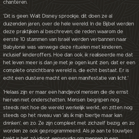
chanteren.
'Dit is geen Walt Disney sprookje, dit doen ze al
duizenden jaren, over de hele wereld. In de Bijbel werden
deze praktijken al beschreven; de reden waarom de
eerste 10 stammen van Israël werden verbannen naar
Babylonië was vanwege deze rituelen met kinderen,
inclusief kinderoffers. Hoe dan ook, ik realiseerde me dat
het leven meer is dan je met je ogen kunt zien, dat er een
complete onzichtbare wereld is, die echt bestaat. Er is
echt een duistere macht en een manifestatie van licht.'
'Helaas zijn er maar een handjevol mensen die de ernst
hiervan niet onderschatten. Mensen begrijpen nog
steeds niet hoe de wereld werkelijk werkt, en zitten nog
steeds op het niveau van 'als ik mijn biertje maar kan
drinken', en zo. Ze zijn compleet met zichzelf bezig, en zo
worden ze ook geprogrammeerd. Als je aan te touwtjes
trekt is het zó idioot eenvoudig om mensen in een