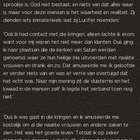
sprookje is, God niet bestaat, en niets van dat alles waar
is, maar voor deze mensen is het waarheid en realiteit. Zij
dienden iets immaterieels wat zij Lucifer noemden.'
'Ook ik had contact met die kringen, alleen lachte ik erom,
want voor mij waren het niet meer dan klanten. Dus ging
ik naar plaatsen die de kerken van Satan werden
genoemd, waar ze hun heilige mis uitvoerden met naakte
vrouwen en drank, en zo. Dat amuseerde me. Ik geloofde
er verder niets van en was er verre van overtuigd dat
het echt was. Naar mijn mening zit de duisternis en het
kwaad in de mensen zelf. Ik legde het verband toen nog
niet.'
'Dus ik was gast in die kringen en ik amuseerde me
kostelijk om al die naakte vrouwen en andere zaken te
zien. Het was het goede leven. Totdat ik op zeker