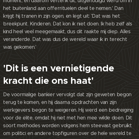
moment, en daarom vertel ik dit, uitgenodigd werd om in
het buitenland aan offerrituelen deel te nemen.' Dan
krijgt hij tranen in zijn ogen, en legt uit: 'Dat was het
breekpunt. Kinderen. Dat kon ik niet doen. Ik heb zelf als
kind heel veel meegemaakt, dus dit raakte mij diep. Alles
veranderde. Dat was dus de wereld waar ik in terecht
was gekomen.'
'Dit is een vernietigende
kracht die ons haat'
De voormalige bankier vervolgt dat zijn geweten begon
terug te komen, en hij daarna opdrachten van zijn
werkgevers begon te weigeren. Hij werd een bedreiging
voor de elite, omdat hij niet met hen mee wilde doen. Dit
soort methodes worden volgens hem steevast gebruikt
om politici en andere topfiguren over de hele wereld te