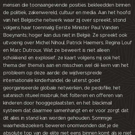
mensen die toonaangevende posities bekleedden binnen
de politiek, zakenwereld, cultuur en media. Aan het hoofd
van het Belgische netwerk waar zij over spreekt, stond
volgens haar toenmalig Eerste Minister Paul Vanden
Boeynants; hoger kan dus niet in België. Ze spreekt ook
uitvoerig over Michel Nihoul, Patrick Haemers, Regina Louf
en Marc Dutroux. Wat ze beweert is niet alleen
schokkend en explosief, ze kaart volgens mij ook het
thema der thema's aan en misschien wel dé kern van het
probleem op deze aarde: de wijdverspreide
internationale kinderhandel, de uiterst goed
georganiseerde globale netwerken, de pedofilie, het
satanisch ritueel misbruik, het folteren en offeren van
kinderen door hooggeplaatsten, en het blackmail
systeem dat daarmee samenhangt en er voor zorgt dat
dit alles in stand kan worden gehouden. Sommige
waarheidszoekers beweren onomwonden dat je de
absolute top van de elite niet eens binnen komt als je niet