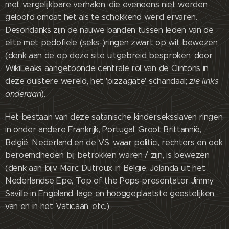
met vergelijkbare verhalen, die eveneens niet werden
geloofd omdat het als te schokkend werd ervaren.
Desondanks zijn de nauwe banden tussen leden van de
elite met pedofiele (seks-)ringen zwart op wit bewezen
(denk aan de op deze site uitgebreid besproken, door
WikiLeaks aangetoonde centrale rol van de Clintons in
deze duistere wereld, het 'pizzagate' schandaal;
zie links
onderaan
).
Het bestaan van deze satanische kinderseksslaven ringen
in onder andere Frankrijk, Portugal, Groot Brittannië,
België, Nederland en de VS, waar politici, rechters en ook
beroemdheden bij betrokken waren / zijn, is bewezen
(denk aan bijv. Marc Dutroux in België, Jolanda uit het
Nederlandse Epe, Top of the Pops-presentator Jimmy
Saville in Engeland, lage en hooggeplaatste geestelijken
van en in het Vaticaan, etc.).