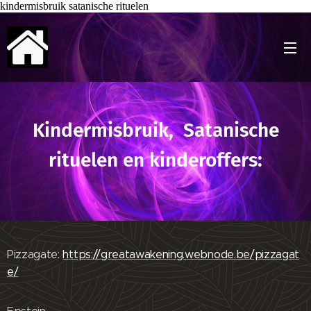
kindermisbruik satanische rituelen
Kindermisbruik, Satanische
rituelen en kinderoffers:
Pizzagate:
https://greatawakening.webnode.be/pizzagat
e/