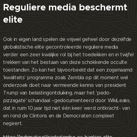
Reguliere media beschermt
elite
Ook in eigen land spelen de vrijwel geheel door dezelfde
globalistische elite gecontroleerde reguliere media
verder een zeer kwalijke rol bij het toedekken en in twijfel
trekken van het bestaan van deze schokkende occulte
toestanden. Zo kan het bijvoorbeeld dat een zogenaamd
'kwaliteits' programma zoals Zembla op dit moment wel
onderzoek doet naar vermeende kennis van president
Trump van belastingontduiking, maar het 'pedo-
pizzagate' schandaal –gedocumenteerd door WikiLeaks,
dat in ruim 10 jaar tijd niet één keer werd ontkracht- van
en rond de Clintons en de Democraten compleet
negeert.