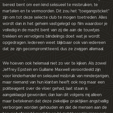
bereid bent om een kind seksueel te misbruiken, te
martelen en te vermoorden. Dit zou het "toegangsticket"
zijn om tot deze selecte club te mogen toetreden. Alles
wordt dan in het geheim vastgelegd op film waardoor je
volledig in de macht bent van zij die aan de touwtjes
trekken en vervolgens blindelings doet wat je wordt
opgedragen. Iedereen weet blijkbaar ook van iedereen
dat ze zijn gecompromitteerd, dus ze zwijgen allemaal.
We hoeven ook helemaal niet zo ver te kijken. Als zowel
Jeffrey Epstein en Guillaine Maxwell veroordeeld zijn
voor kinderhandel en seksueel misbruik van minderjarigen,
maar niemand van hun klanten heeft ook nog maar een
politieagent over de vloer gehad, laat staan is
aangeklaagd geworden, dan kan dit volgens mij alleen
maar betekenen dat deze ziekelijke praktijken angstvallig
verborgen worden gehouden en dat de mensen aan de