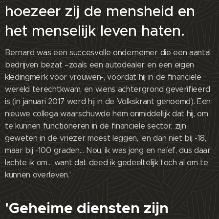
hoezeer zij de mensheid en
het menselijk leven haten.
Bernard was een succesvolle ondernemer die een aantal
bedrijven bezat –zoals een autodealer en een eigen
kledingmerk voor vrouwen-, voordat hij in de financiële
wereld terechtkwam, en wiens achtergrond geverifieerd
is (in januari 2017 werd hij in de Volkskrant genoemd). Een
nieuwe collega waarschuwde hem onmiddellijk dat hij, om
te kunnen functioneren in de financiële sector, zijn
geweten in de vriezer moest leggen, 'en dan niet bij -18,
maar bij -100 graden… Nou, ik was jong en naïef, dus daar
lachte ik om… want dat deed ik gedeeltelijk toch al om te
kunnen overleven.'
'Geheime diensten zijn