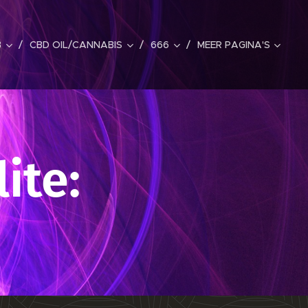
B
CBD OIL/CANNABIS
666
MEER PAGINA'S
ite: