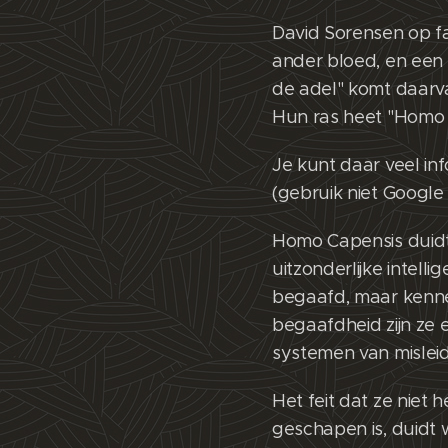
David Sorensen op fa
ander bloed, en een
de adel" komt daarva
Hun ras heet "Homo C
Je kunt daar veel in
(gebruik niet Googl
Homo Capensis duidt
uitzonderlijke intell
begaafd, maar kenn
begaafdheid zijn ze 
systemen van mislei
Het feit dat ze niet
geschapen is, duidt 