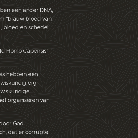
ebben een ander DNA,
rm "blauw bloed van
, bloed en schedel.
hild Homo Capensis"
sis hebben een
n wiskundig erg
 wiskundige
 het organiseren van
 door God
ch, dat er corrupte