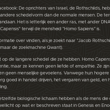
cebook: De oprichters van Israel, de Rothschilds, h
 andere schedelvorm dan de normale mensen. De te
ndaan. Het is letterlijk een ander ras, met ander DNA
apensis" terwijl de mensheid "Homo Sapiens" is.
formatie over vinden, als je zoekt naar "Jacob Rothsc
e maar de zoekmachine Qwant).
 op de langere schedel die ze hebben. Homo Capen
igentie, maar ze kennen geen liefde of empathie. Ze zij
en geen menselijke gevoelens. Vanwege hun hogere
erg goed in handel drijven, het vergaren van geld, en
ding.
 hetzelfde biologische lichaam hebben als de mens die
wellicht op wat er beschreven staat in Genesis en Eno